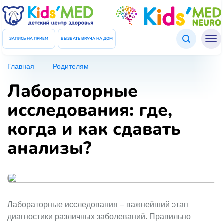
Подтверждение данных
ЗАКРЫТЬ
Введите код который был отправлен Вам в СМС
ЗАПИСЬ НА ПРИЕМ
ВЫЗВАТЬ ВРАЧА НА ДОМ
Код
Главная
Родителям
Лабораторные
ПОВТОРНО ОТПРАВИТЬ КОД
исследования: где,
когда и как сдавать
ПОДТВЕРДИТЬ ДАННЫЕ
анализы?
Лабораторные исследования – важнейший этап
диагностики различных заболеваний. Правильно