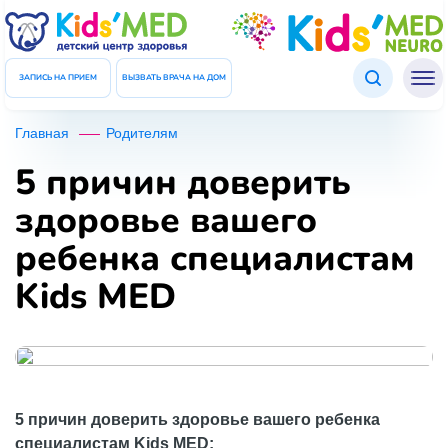
Подтверждение данных
ЗАКРЫТЬ
Введите код который был отправлен Вам в СМС
ЗАПИСЬ НА ПРИЕМ
ВЫЗВАТЬ ВРАЧА НА ДОМ
Код
Главная
Родителям
5 причин доверить
ПОВТОРНО ОТПРАВИТЬ КОД
здоровье вашего
ребенка специалистам
ПОДТВЕРДИТЬ ДАННЫЕ
Kids MED
5 причин доверить здоровье вашего ребенка
специалистам Kids MED: